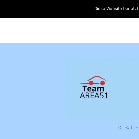
Diese Website benutzt
HOME
TEAM AREA51
DIE MISSION
I
10. Balti